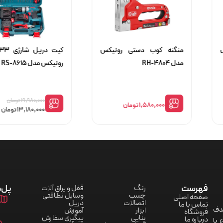
ل
منگنه کوب دستی رونیکس
مدل RH-4804
رونیکس مدل RS-8615
۱۹,۹۸۰,۰۰۰
تومان
۱,۵۸۰,۰۰۰
تومان
۱۳,۱۸۰,۰۰۰
تومان
فهرست
پل‌ه
رنگ
قفل و یراق آلات
چسب
وسایل نظافتی
صفحه اصلی
اتصالات
دریل
تماس با ما
هدف
ابزار
آموزش
فروشگاه
بنایی
پیگیری سفارش
درباره ما
 با