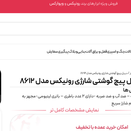
فروش ویژه ابزارهای برند
رونیکس
و
ویوارکس
الات
رنگ و اسپری
قفل و یراق آلات
بنایی
وبلاگ
پیگیری سفارش
ر
/
دریل پیچ گوشتی شارژی رونیکس مدل 8612
 پیچ گوشتی شارژی رونیکس مدل 8612
 ها
12 ولت – ضد آب و ضد ضربه -دارای 2 عدد باطری – باتری لیتیومی-مجهز به
شارژ سریع