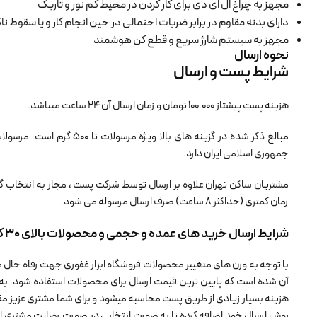
مجهز به چراغ ال ای دی برای کار کردن در محیط کم نور و تاریک
دارای بدنه مقاوم در برابر ضربات احتمالی در حین انجام کار و یا سقوط نا
مجهز به سیستم شارژ سریع و قطع کن هوشمند
نحوه ارسال
شرایط پست و ارسال
هزینه پست پیشتاز 100.000 تومان و زمان ارسال آن 24 ساعت میباشد.
مبالغ ذکر شده در گزینه های ب
جمهوری اسلامی ایران دارد.
مشتریان ساکن تهران علاوه بر ارسال توسط شرکت پست ، مجاز به انتخاب گ
زمان کمتری (حداکثر 8 ساعت) صرف ارسال مرسوله می شود.
شرایط ارسال خرید های عمده و حجمی و محصولات بالای 30 کیلوگرم
با توجه به وزن های متغییر محصولات فروشگاه ابزار غفوری جهت رفاه حال م
هزینه بسیار زیادی از طریق پست محاسبه میشود و برای شما مشتری عزیز مقرو
روش ارسال خود اضافه کرده تا به صورت انتخابی در صورت رضایت مشتری از ا